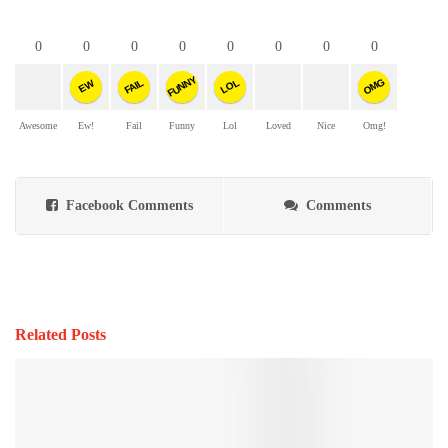
0
0
0
0
0
0
0
0
FUNNY
OMG
FAIL
LOL
EW
Awesome
Ew!
Fail
Funny
Lol
Loved
Nice
Omg!
Facebook Comments
Comments
Related Posts