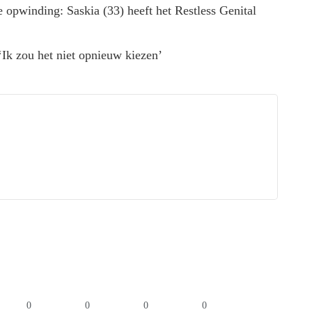
 opwinding: Saskia (33) heeft het Restless Genital
‘Ik zou het niet opnieuw kiezen’
0
0
0
0