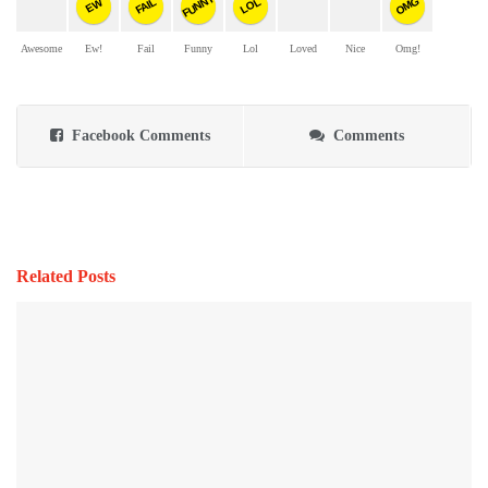
FUNNY
OMG
FAIL
LOL
EW
Awesome
Ew!
Fail
Funny
Lol
Loved
Nice
Omg!
Facebook Comments
Comments
Related Posts