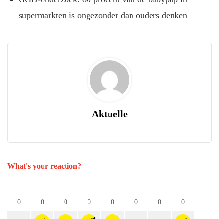
supermarkten is ongezonder dan ouders denken
Aktuelle
What's your reaction?
0
0
0
0
0
0
0
0