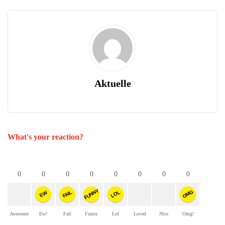
Aktuelle
What's your reaction?
0
0
0
0
0
0
0
0
FUNNY
OMG
FAIL
LOL
EW
Awesome
Ew!
Fail
Funny
Lol
Loved
Nice
Omg!