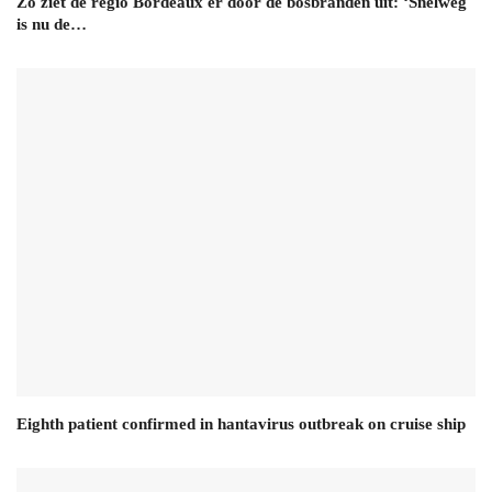
Zo ziet de regio Bordeaux er door de bosbranden uit: ‘Snelweg
is nu de…
Eighth patient confirmed in hantavirus outbreak on cruise ship