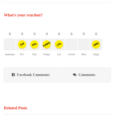
What's your reaction?
0
0
0
0
0
0
0
0
FUNNY
OMG
FAIL
LOL
EW
Awesome
Ew!
Fail
Funny
Lol
Loved
Nice
Omg!
Facebook Comments
Comments
Related Posts