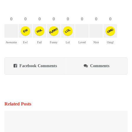
0
0
0
0
0
0
0
0
FUNNY
OMG
FAIL
LOL
EW
Awesome
Ew!
Fail
Funny
Lol
Loved
Nice
Omg!
Facebook Comments
Comments
Related Posts