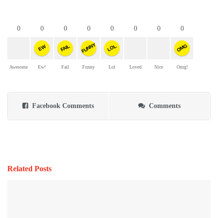
0
0
0
0
0
0
0
0
FUNNY
OMG
FAIL
LOL
EW
Awesome
Ew!
Fail
Funny
Lol
Loved
Nice
Omg!
Facebook Comments
Comments
Related Posts