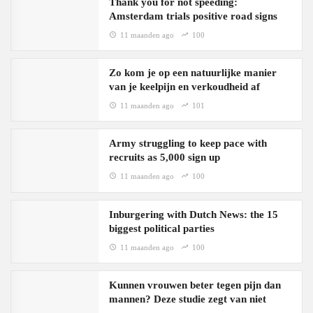
Thank you for not speeding:
Amsterdam trials positive road signs
11 maanden ago
100
Zo kom je op een natuurlijke manier
van je keelpijn en verkoudheid af
11 maanden ago
101
Army struggling to keep pace with
recruits as 5,000 sign up
11 maanden ago
100
Inburgering with Dutch News: the 15
biggest political parties
11 maanden ago
100
Kunnen vrouwen beter tegen pijn dan
mannen? Deze studie zegt van niet