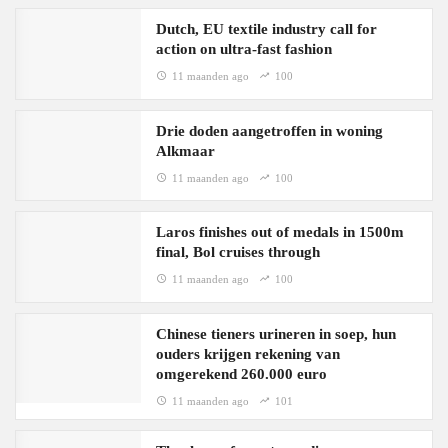
Dutch, EU textile industry call for
action on ultra-fast fashion
11 maanden ago
100
Drie doden aangetroffen in woning
Alkmaar
11 maanden ago
100
Laros finishes out of medals in 1500m
final, Bol cruises through
11 maanden ago
100
Chinese tieners urineren in soep, hun
ouders krijgen rekening van
omgerekend 260.000 euro
11 maanden ago
101