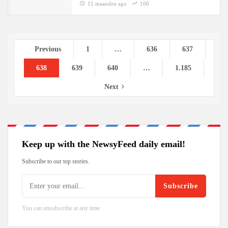
11 maanden ago
100
Previous
1
…
636
637
638
639
640
…
1.185
Next
Keep up with the NewsyFeed daily email!
Subscribe to our top stories.
Subscribe
You can unsubscribe at any time