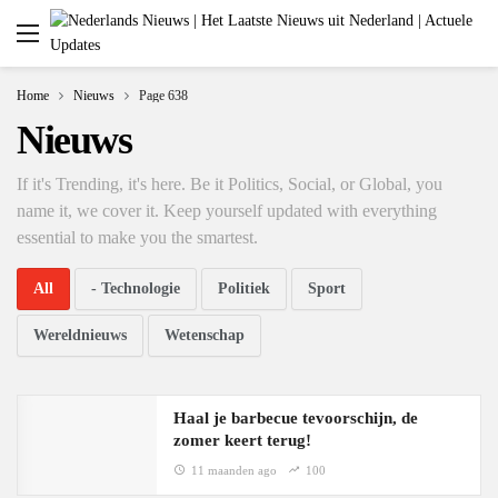
Home
Nieuws
Page 638
Nieuws
If it's Trending, it's here. Be it Politics, Social, or Global, you
name it, we cover it. Keep yourself updated with everything
essential to make you the smartest.
All
- Technologie
Politiek
Sport
Wereldnieuws
Wetenschap
Haal je barbecue tevoorschijn, de
zomer keert terug!
11 maanden ago
100