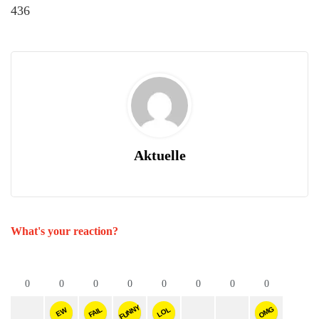
436
Aktuelle
What's your reaction?
0
0
0
0
0
0
0
0
FUNNY
OMG
FAIL
LOL
EW