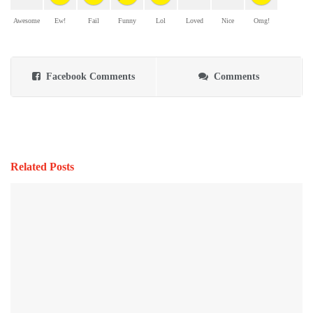
Awesome
Ew!
Fail
Funny
Lol
Loved
Nice
Omg!
Facebook Comments
Comments
Related Posts