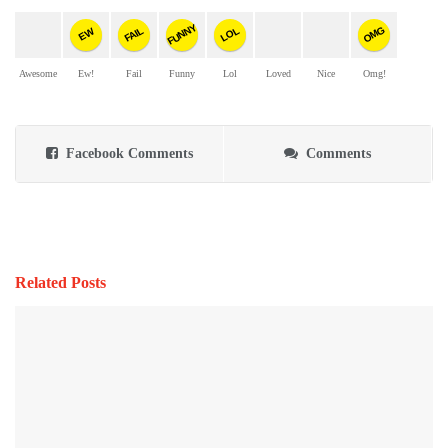
FUNNY
OMG
FAIL
LOL
EW
Awesome
Ew!
Fail
Funny
Lol
Loved
Nice
Omg!
Facebook Comments
Comments
Related Posts