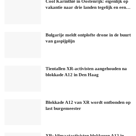
Cool Karinthië in Oostenrijk: eigenlijk op
vakantie naar drie landen tegelijk en een…
Bulgarije meldt ontplofte drone in de buurt
van gaspijplijn
Tientallen XR-activisten aangehouden na
blokkade A12 in Den Haag
Blokkade A12 van XR wordt ontbonden op
last burgemeester
XR: klimaatactivisten blokkeren A12 in