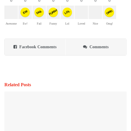
0
0
0
0
0
0
0
0
FUNNY
OMG
FAIL
LOL
EW
Awesome
Ew!
Fail
Funny
Lol
Loved
Nice
Omg!
Facebook Comments
Comments
Related Posts