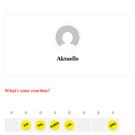
Aktuelle
What's your reaction?
0
0
0
0
0
0
0
0
FUNNY
OMG
FAIL
LOL
EW