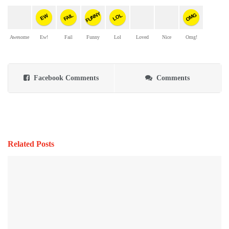
FUNNY
OMG
FAIL
LOL
EW
Awesome
Ew!
Fail
Funny
Lol
Loved
Nice
Omg!
Facebook Comments
Comments
Related Posts