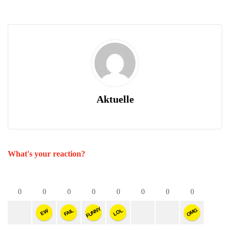
Aktuelle
What's your reaction?
0
0
0
0
0
0
0
0
FUNNY
OMG
FAIL
LOL
EW