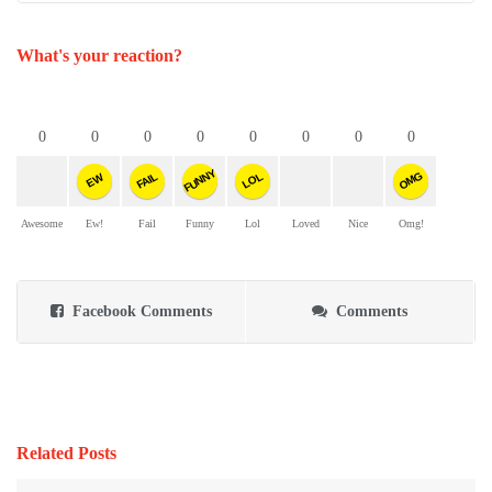
What's your reaction?
0
0
0
0
0
0
0
0
FUNNY
OMG
FAIL
LOL
EW
Awesome
Ew!
Fail
Funny
Lol
Loved
Nice
Omg!
Facebook Comments
Comments
Related Posts