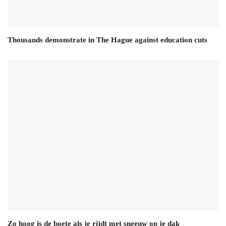
Thousands demonstrate in The Hague against education cuts
Zo hoog is de boete als je rijdt met sneeuw op je dak