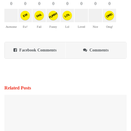
0
0
0
0
0
0
0
0
FUNNY
OMG
FAIL
LOL
EW
Awesome
Ew!
Fail
Funny
Lol
Loved
Nice
Omg!
Facebook Comments
Comments
Related Posts