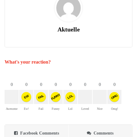
Aktuelle
What's your reaction?
0
0
0
0
0
0
0
0
FUNNY
OMG
FAIL
LOL
EW
Awesome
Ew!
Fail
Funny
Lol
Loved
Nice
Omg!
Facebook Comments
Comments