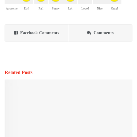
Awesome
Ew!
Fail
Funny
Lol
Loved
Nice
Omg!
Facebook Comments
Comments
Related Posts