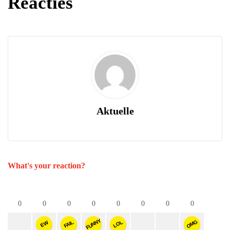
Reacties
Aktuelle
What's your reaction?
0
0
0
0
0
0
0
0
FUNNY
OMG
FAIL
LOL
EW