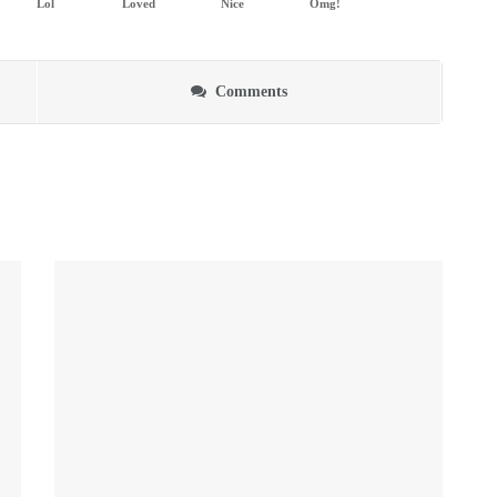
Lol
Loved
Nice
Omg!
Comments