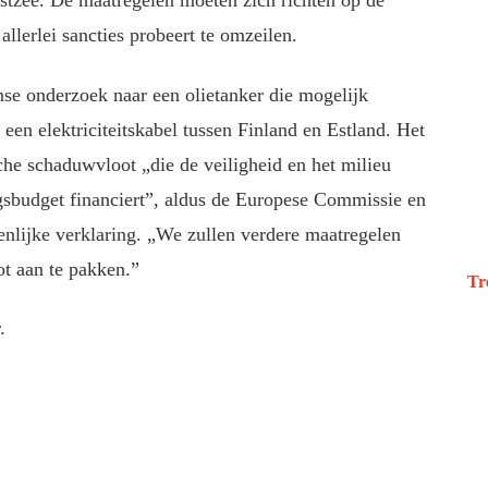
ostzee. De maatregelen moeten zich richten op de
erlei sancties probeert te omzeilen.
se onderzoek naar een olietanker die mogelijk
en elektriciteitskabel tussen Finland en Estland. Het
che schaduwvloot „die de veiligheid en het milieu
logsbudget financiert”, aldus de Europese Commissie en
nlijke verklaring. „We zullen verdere maatregelen
ot aan te pakken.”
Tr
.