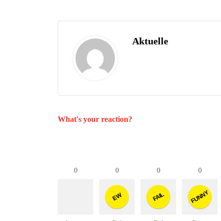
Aktuelle
What's your reaction?
0
0
0
0
FUNNY
FAIL
EW