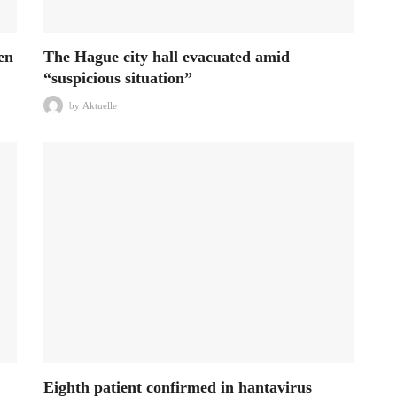
en
The Hague city hall evacuated amid
“suspicious situation”
by
Aktuelle
Eighth patient confirmed in hantavirus