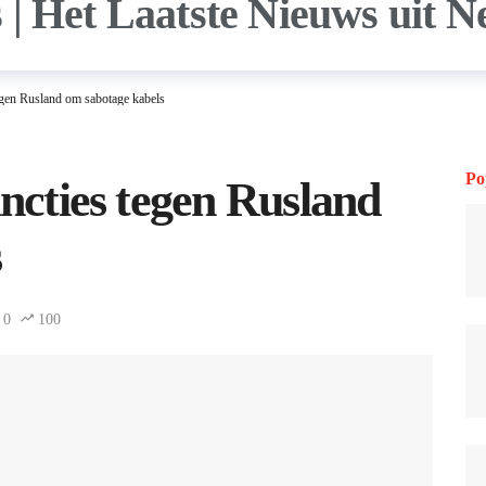
tegen Rusland om sabotage kabels
Po
ancties tegen Rusland
s
0
100