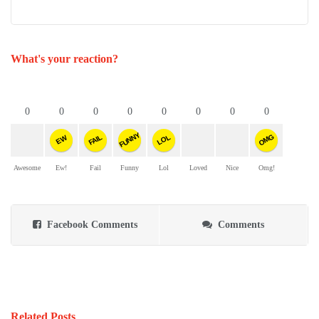
What's your reaction?
0
0
0
0
0
0
0
0
FUNNY
OMG
FAIL
LOL
EW
Awesome
Ew!
Fail
Funny
Lol
Loved
Nice
Omg!
Facebook Comments
Comments
Related Posts