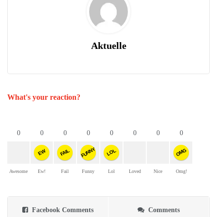
Aktuelle
What's your reaction?
0
0
0
0
0
0
0
0
FUNNY
OMG
FAIL
LOL
EW
Awesome
Ew!
Fail
Funny
Lol
Loved
Nice
Omg!
Facebook Comments
Comments