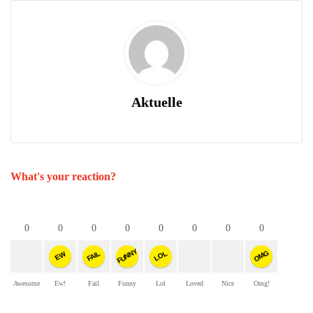
Aktuelle
What's your reaction?
0
0
0
0
0
0
0
0
FUNNY
OMG
FAIL
LOL
EW
Awesome
Ew!
Fail
Funny
Lol
Loved
Nice
Omg!