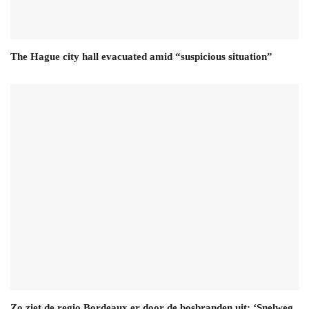
The Hague city hall evacuated amid “suspicious situation”
Zo ziet de regio Bordeaux er door de bosbranden uit: ‘Snelweg