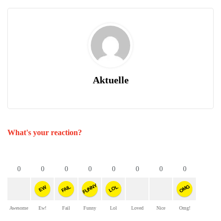
Aktuelle
What's your reaction?
0
0
0
0
0
0
0
0
FUNNY
OMG
FAIL
LOL
EW
Awesome
Ew!
Fail
Funny
Lol
Loved
Nice
Omg!