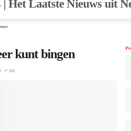
bingen
Po
eer kunt bingen
0
100