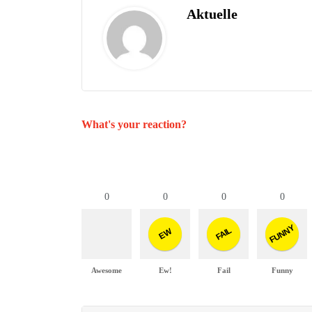
Aktuelle
What's your reaction?
0
0
0
0
FUNNY
FAIL
EW
Awesome
Ew!
Fail
Funny