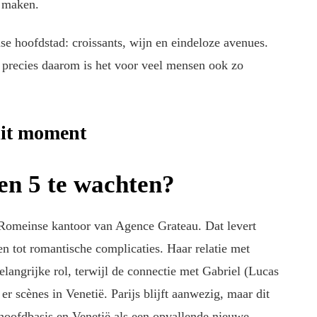
d maken.
se hoofdstad: croissants, wijn en eindeloze avenues.
precies daarom is het voor veel mensen ook zo
dit moment
oen 5 te wachten?
t Romeinse kantoor van Agence Grateau. Dat levert
n tot romantische complicaties. Haar relatie met
langrijke rol, terwijl de connectie met Gabriel (Lucas
r scènes in Venetië. Parijs blijft aanwezig, maar dit
 hoofdbasis en Venetië als een opvallende nieuwe