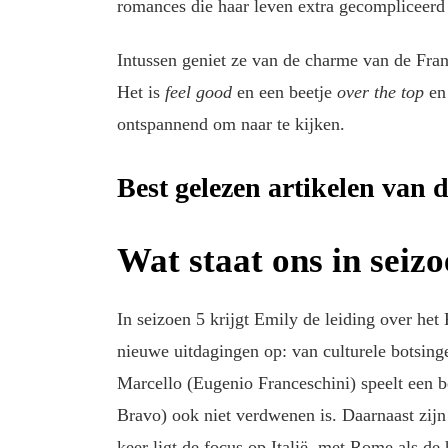
romances die haar leven extra gecompliceer
Intussen geniet ze van de charme van de Fran
Het is
feel good
en een beetje
over the top
en 
ontspannend om naar te kijken.
Best gelezen artikelen van 
Wat staat ons in seiz
In seizoen 5 krijgt Emily de leiding over he
nieuwe uitdagingen op: van culturele botsinge
Marcello (Eugenio Franceschini) speelt een be
Bravo) ook niet verdwenen is. Daarnaast zijn e
keer ligt de focus op Italië, met Rome als de