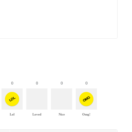
0
0
0
0
OMG
LOL
Lol
Loved
Nice
Omg!