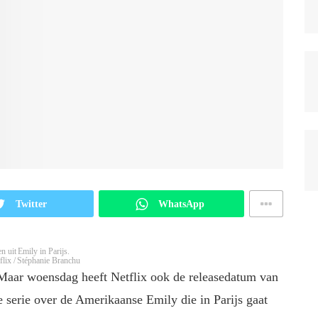
Twitter
WhatsApp
n uit Emily in Parijs.
flix / Stéphanie Branchu
 Maar woensdag heeft Netflix ook de releasedatum van
 serie over de Amerikaanse Emily die in Parijs gaat