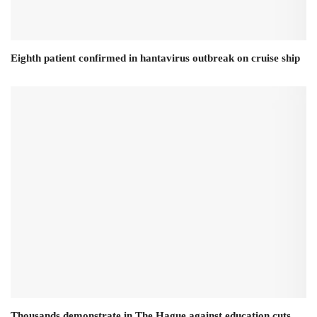
Eighth patient confirmed in hantavirus outbreak on cruise ship
Thousands demonstrate in The Hague against education cuts