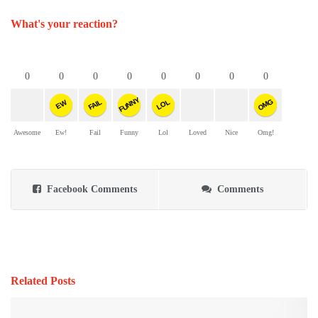
What's your reaction?
0
0
0
0
0
0
0
0
FUNNY
OMG
FAIL
LOL
EW
Awesome
Ew!
Fail
Funny
Lol
Loved
Nice
Omg!
Facebook Comments
Comments
Related Posts