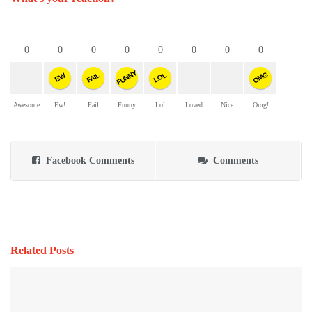
0
0
0
0
0
0
0
0
FUNNY
OMG
FAIL
LOL
EW
Awesome
Ew!
Fail
Funny
Lol
Loved
Nice
Omg!
Facebook Comments
Comments
Related Posts