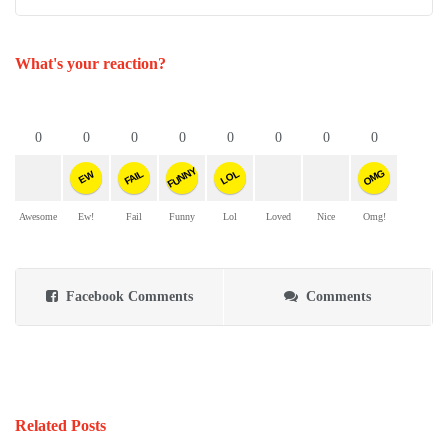
What's your reaction?
0
0
0
0
0
0
0
0
FUNNY
OMG
FAIL
LOL
EW
Awesome
Ew!
Fail
Funny
Lol
Loved
Nice
Omg!
Facebook Comments
Comments
Related Posts