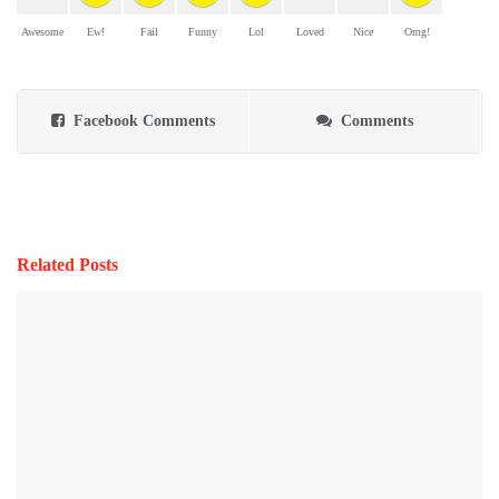
Awesome
Ew!
Fail
Funny
Lol
Loved
Nice
Omg!
Facebook Comments
Comments
Related Posts