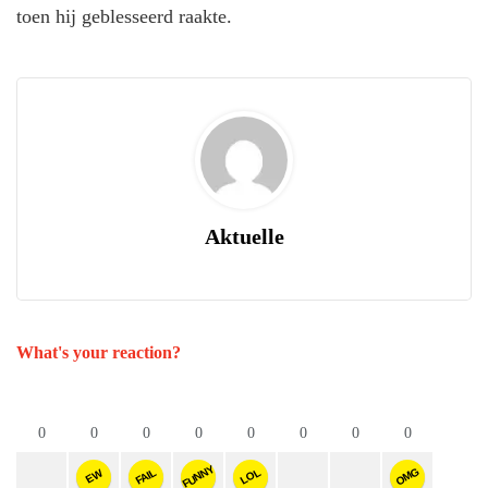
toen hij geblesseerd raakte.
Aktuelle
What's your reaction?
0
0
0
0
0
0
0
0
FUNNY
OMG
FAIL
LOL
EW