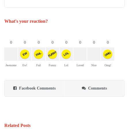
What's your reaction?
0
0
0
0
0
0
0
0
FUNNY
OMG
FAIL
LOL
EW
Awesome
Ew!
Fail
Funny
Lol
Loved
Nice
Omg!
Facebook Comments
Comments
Related Posts