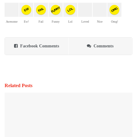
FUNNY
OMG
FAIL
LOL
EW
Awesome
Ew!
Fail
Funny
Lol
Loved
Nice
Omg!
Facebook Comments
Comments
Related Posts