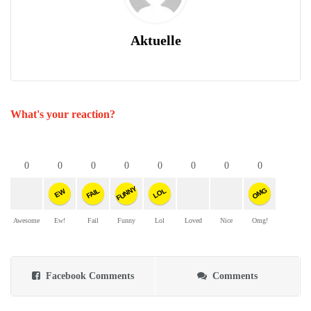
Aktuelle
What's your reaction?
0
0
0
0
0
0
0
0
FUNNY
OMG
FAIL
LOL
EW
Awesome
Ew!
Fail
Funny
Lol
Loved
Nice
Omg!
Facebook Comments
Comments