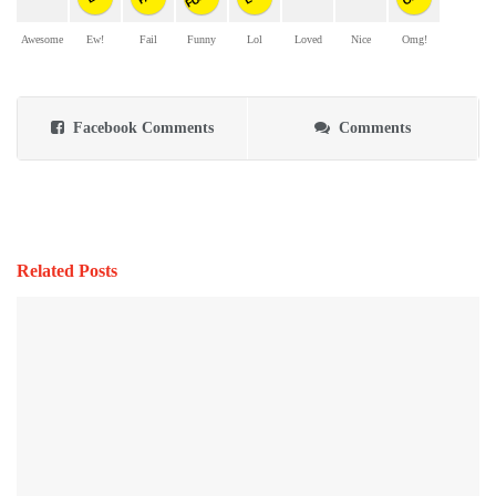
Awesome
Ew!
Fail
Funny
Lol
Loved
Nice
Omg!
Facebook Comments
Comments
Related Posts