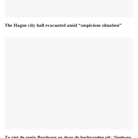
The Hague city hall evacuated amid “suspicious situation”
Zo ziet de regio Bordeaux er door de bosbranden uit: ‘Snelweg