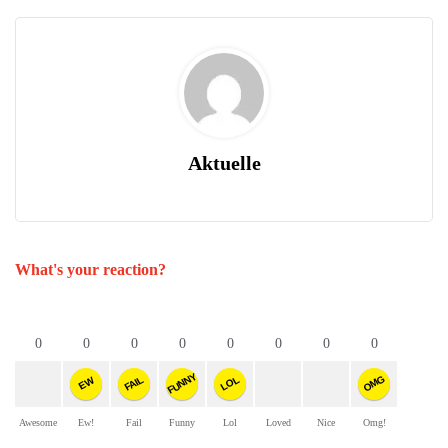
Aktuelle
What's your reaction?
0
0
0
0
0
0
0
0
FUNNY
OMG
FAIL
LOL
EW
Awesome
Ew!
Fail
Funny
Lol
Loved
Nice
Omg!