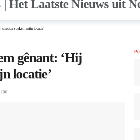
j checkte stiekem mijn locatie’
Po
eem gênant: ‘Hij
n locatie’
100