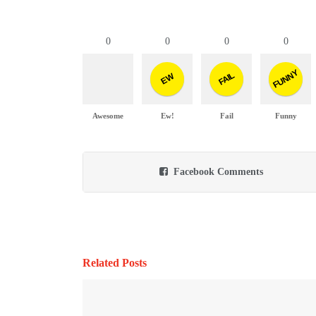
0
0
0
0
FUNNY
FAIL
EW
Awesome
Ew!
Fail
Funny
Facebook Comments
Related Posts