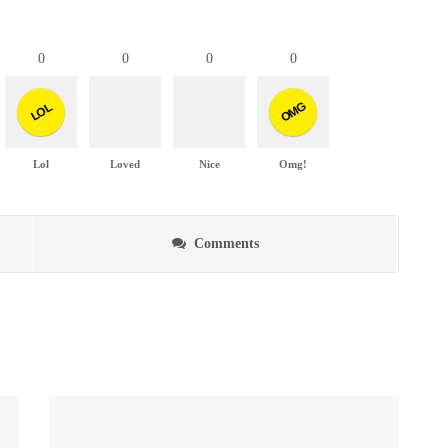
0
0
0
0
OMG
LOL
Lol
Loved
Nice
Omg!
Comments