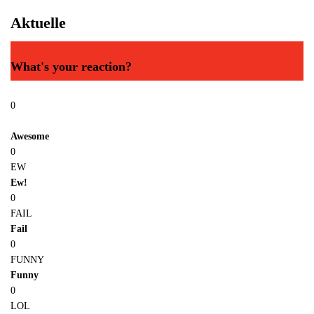
Aktuelle
What's your reaction?
0
Awesome
0
EW
Ew!
0
FAIL
Fail
0
FUNNY
Funny
0
LOL