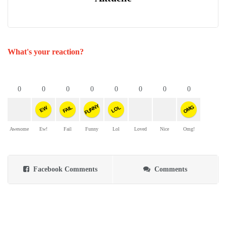
What's your reaction?
0
0
0
0
0
0
0
0
FUNNY
OMG
FAIL
LOL
EW
Awesome
Ew!
Fail
Funny
Lol
Loved
Nice
Omg!
Facebook Comments
Comments