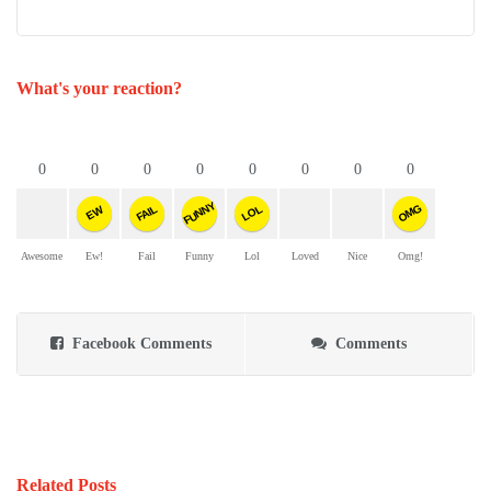
What's your reaction?
0
0
0
0
0
0
0
0
FUNNY
OMG
FAIL
LOL
EW
Awesome
Ew!
Fail
Funny
Lol
Loved
Nice
Omg!
Facebook Comments
Comments
Related Posts