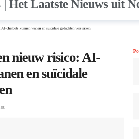
: AI-chatbots kunnen wanen en suïcidale gedachten versterken
Po
en nieuw risico: AI-
nen en suïcidale
ken
100