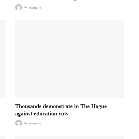
by
Aktuelle
Thousands demonstrate in The Hague
against education cuts
by
Aktuelle