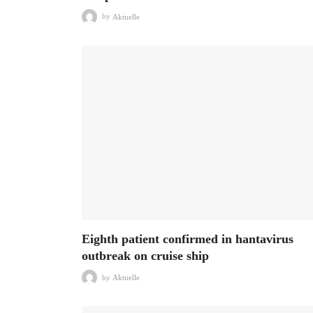
by
Aktuelle
Eighth patient confirmed in hantavirus
outbreak on cruise ship
by
Aktuelle