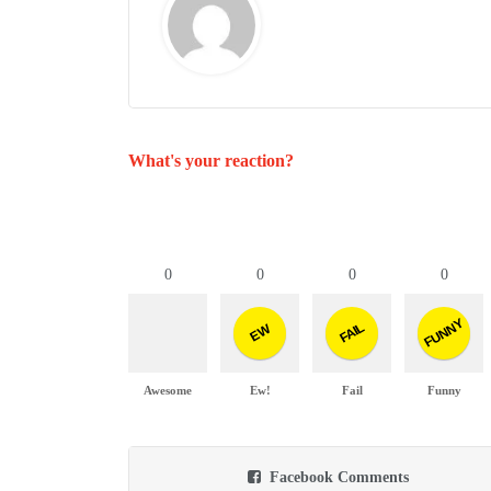
What's your reaction?
0
0
0
0
FUNNY
FAIL
EW
Awesome
Ew!
Fail
Funny
Facebook Comments