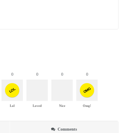
0
0
0
0
OMG
LOL
Lol
Loved
Nice
Omg!
Comments