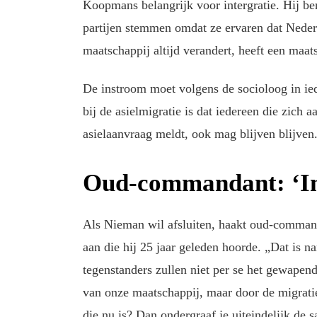
Koopmans belangrijk voor intergratie. Hij be
partijen stemmen omdat ze ervaren dat Neder
maatschappij altijd verandert, heeft een maa
De instroom moet volgens de socioloog in ied
bij de asielmigratie is dat iedereen die zich
asielaanvraag meldt, ook mag blijven blijve
Oud-commandant: ‘In
Als Nieman wil afsluiten, haakt oud-comman
aan die hij 25 jaar geleden hoorde. „Dat is n
tegenstanders zullen niet per se het gewapend
van onze maatschappij, maar door de migrati
die nu is? Dan ondergraaf je uiteindelijk de s