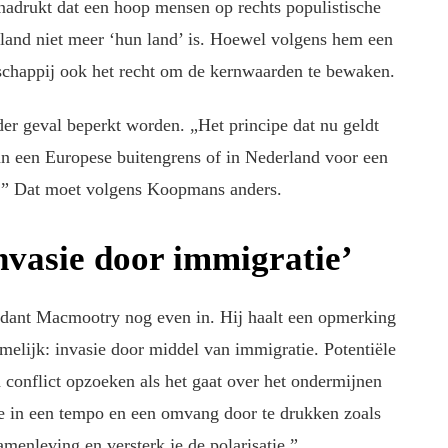
nadrukt dat een hoop mensen op rechts populistische
land niet meer ‘hun land’ is. Hoewel volgens hem een
tschappij ook het recht om de kernwaarden te bewaken.
er geval beperkt worden. „Het principe dat nu geldt
 aan een Europese buitengrens of in Nederland voor een
n.” Dat moet volgens Koopmans anders.
vasie door immigratie’
dant Macmootry nog even in. Hij haalt een opmerking
amelijk: invasie door middel van immigratie. Potentiële
 conflict opzoeken als het gaat over het ondermijnen
e in een tempo en een omvang door te drukken zoals
amenleving en versterk je de polarisatie.”