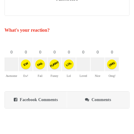
What's your reaction?
0
0
0
0
0
0
0
0
FUNNY
OMG
FAIL
LOL
EW
Awesome
Ew!
Fail
Funny
Lol
Loved
Nice
Omg!
Facebook Comments
Comments