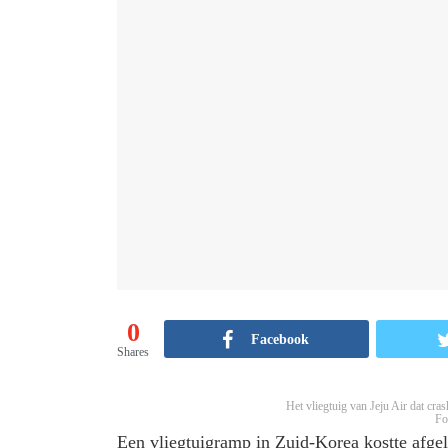
0
Facebook
Shares
Het vliegtuig van Jeju Air dat cra
Fo
Een vliegtuigramp in Zuid-Korea kostte afge