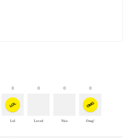
0
0
0
0
OMG
LOL
Lol
Loved
Nice
Omg!