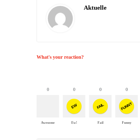
Aktuelle
What's your reaction?
0
0
0
0
FUNNY
FAIL
EW
Awesome
Ew!
Fail
Funny