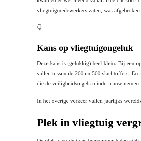
kwamen er wel levend vanaf. Hoe dat kon? Het
vliegtuigmedewerkers zaten, was afgebroken 
👇
Kans op vliegtuigongeluk
Deze kans is (gelukkig) heel klein. Bij een o
vallen tussen de 200 en 500 slachtoffers. E
die de veiligheidsregels minder nauw nemen.
In het overige verkeer vallen jaarlijks were
Plek in vliegtuig ver
De plek waar de twee bemanningsleden zich b