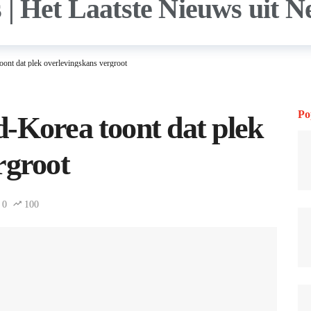
oont dat plek overlevingskans vergroot
Po
-Korea toont dat plek
rgroot
0
100