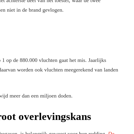
 achterste deel van het toestel, waar de twee
en niet in de brand gevlogen.
p 1 op de 880.000 vluchten gaat het mis. Jaarlijks
n daarvan worden ook vluchten meegerekend van landen
ldwijd meer dan een miljoen doden.
groot overlevingskans
egaven, is belangrijk geweest voor hun redding.
De