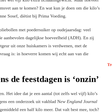
met wel vijf kilo extra lichaamsgewicht. Maar hoeveel
aamsvet aan te komen? En wat kun je doen om die kilo’s
ne Sosef, diëtist bij Prima Voeding.
 oliebollen met poedersuiker op oudejaarsdag: veel
de aanbevolen dagelijkse hoeveelheid (ADH). En zij
tgeur uit onze huiskamers is verdwenen, met de
raag is: in hoeverre komen wij echt aan van die
Tr
ns de feestdagen is ‘onzin’
. Het idee dat je een aantal (tot zelfs wel vijf) kilo’s
lgens een onderzoek uit vakblad N
ew England Journal
middeld een half kilo meer. Dat valt best mee, toch?